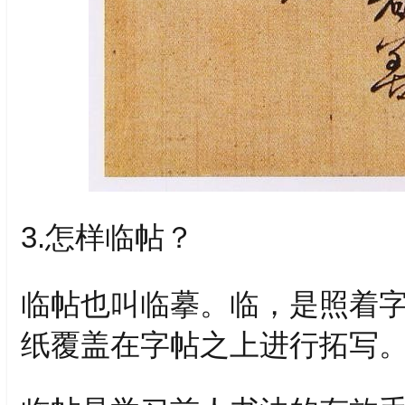
3.怎样临帖？
临帖也叫临摹。临，是照着
纸覆盖在字帖之上进行拓写