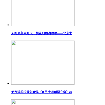
人间最美四月天，桃花细雨润绵绵——北京书
新发现的拉斐尔素描《盔甲士兵侧面立像》将