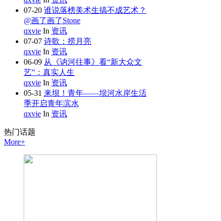
07-20
谁说落榜美术生搞不成艺术？
@画了画了Stone
qxvie
In
资讯
07-07
诗歌：捞月亮
qxvie
In
资讯
06-09
从《讷河往事》看“新大众文
艺”：真实人生
qxvie
In
资讯
05-31
来坝！青年——坝河水岸生活
季开启青年滨水
qxvie
In
资讯
热门
话题
More+