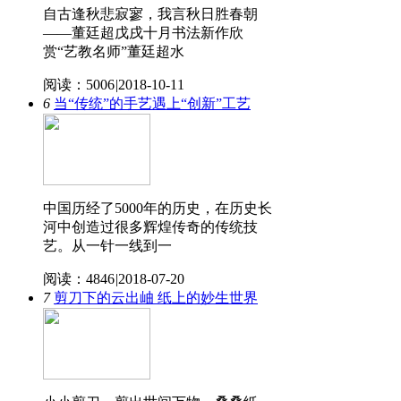
自古逢秋悲寂寥，我言秋日胜春朝
——董廷超戊戌十月书法新作欣
赏“艺教名师”董廷超水
阅读：5006
|
2018-10-11
6
当“传统”的手艺遇上“创新”工艺
中国历经了5000年的历史，在历史长
河中创造过很多辉煌传奇的传统技
艺。从一针一线到一
阅读：4846
|
2018-07-20
7
剪刀下的云出岫 纸上的妙生世界