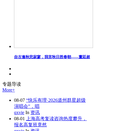
自古逢秋悲寂寥，我言秋日胜春朝——董廷超
专题
导读
More+
08-07
“快乐有理·2026道州群星超级
演唱会”，唱
qxvie
In
资讯
08-01
上海高考复读咨询热度攀升，
报名高复班竟然
qxvie
In
资讯