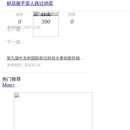
鲜花
握手
雷人
路过
鸡蛋
qxvie
2025-12-31 10:17
本文作者
粉丝
阅读
回复
0
390
0
发布时间：2025-12-31
上一篇：
下一篇：
第九届中关村国际前沿科技大赛创新药领域TOP10名单揭晓
发布时间：2026-01-26
热门
推荐
More+