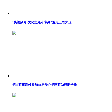
“央视频号·文化志愿者专列”遇见五彩大凉
书法家董廷超参加首届爱心书画家助残助学作