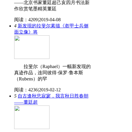
——北京书家董廷超己亥四月书法新
作欣赏笔墨精英董廷
阅读：4209
|
2019-04-08
4
新发现的拉斐尔素描《盔甲士兵侧
面立像》将
拉斐尔（Raphael）一幅新发现的
真迹作品，连同彼得·保罗·鲁本斯
（Rubens）的罕
阅读：4236
|
2019-02-12
5
自古逢秋悲寂寥，我言秋日胜春朝
——董廷超