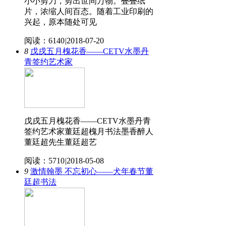
小小剪刀，剪出世间万物。叠叠纸
片，浓缩人间百态。随着工业印刷的
兴起，原本随处可见
阅读：6140
|
2018-07-20
8
戊戌五月槐花香——CETV水墨丹
青签约艺术家
戊戌五月槐花香——CETV水墨丹青
签约艺术家董廷超槐月书法墨香醉人
董廷超先生董廷超艺
阅读：5710
|
2018-05-08
9
激情翰墨 不忘初心——犬年春节董
廷超书法