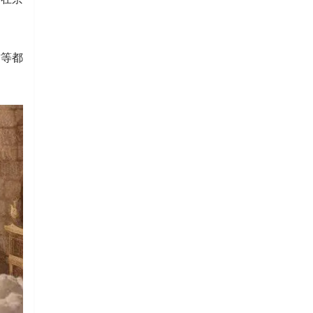
古等都
国乐润基层 文脉续华章 ——海淀“民族音乐‘艺’起来”系列演出圆