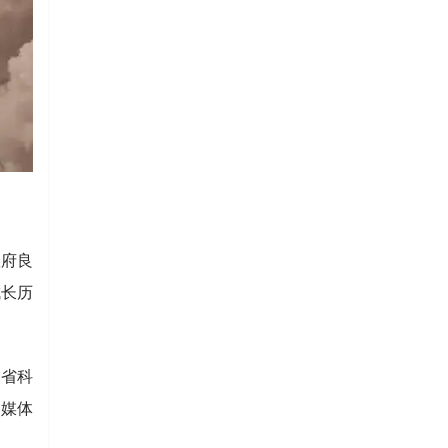
政府良
成长历
江省科
、媒体