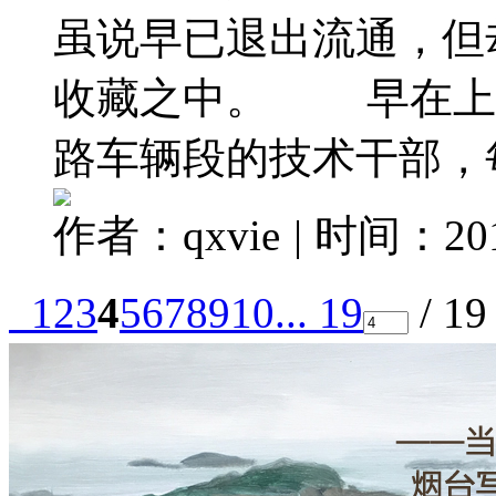
虽说早已退出流通，但
收藏之中。 早在上世
路车辆段的技术干部，每去
作者：qxvie
|
时间：2017
1
2
3
4
5
6
7
8
9
10
... 19
/ 1