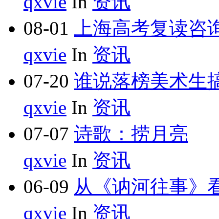
qxvie
In
资讯
08-01
上海高考复读咨
qxvie
In
资讯
07-20
谁说落榜美术生搞
qxvie
In
资讯
07-07
诗歌：捞月亮
qxvie
In
资讯
06-09
从《讷河往事》看
qxvie
In
资讯